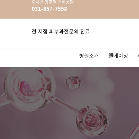
오체안
양주점
전화상담
031-857-7558
전 지점 피부과전문의 진료
병원소개
웰에이징
OZHEAN: 오체안
리프팅FIT
색소 FIT
여드름 FIT
홍조치료/주사
흉터 FIT
백반증/건선
제모
우주인 토닝
이벤트
FIT 이란?
써마지FL
기미/잡티
여드름치
리쥬란힐
큐어젯
사마귀/티
문신제거
LDM
공지사항
지점안내
슈링크리프팅
언스트레스필
OZHEAN 
보툴리눔 
DMS 스