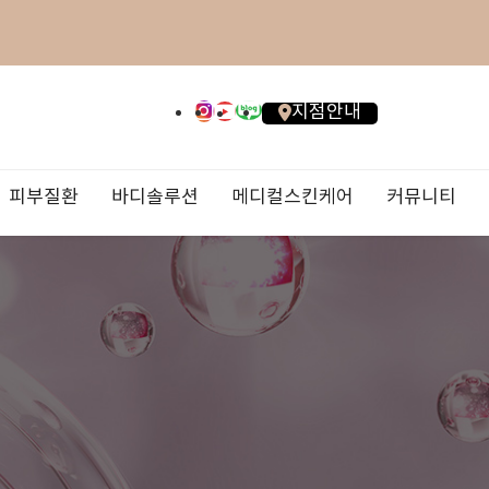
지점안내
피부질환
바디솔루션
메디컬스킨케어
커뮤니티
점
내
진료안내/오시는 길
올리지오X
오타모반/이토모반
대상포진
연예인필
비급여 비용안내