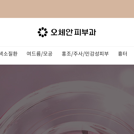
색소질환
여드름/모공
홍조/주사/민감성피부
흉터
이온자임
X
/주근깨
료
러
눈
의료진 소개
울쎄라
검버섯
모공치료
영양주사(오체안테라피)
여드름흉터/자국
습진/화상/두드러기
벨라소닉
뉴스레터/칼럼
장비소개
3DEEP
밀크커피반
아토피
서류발급안
TV
톡신
킨테라피
OZHEAN NEWS
쥬베룩
듀오하이드로젠
용카 케어