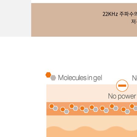
22KHz 주파
저