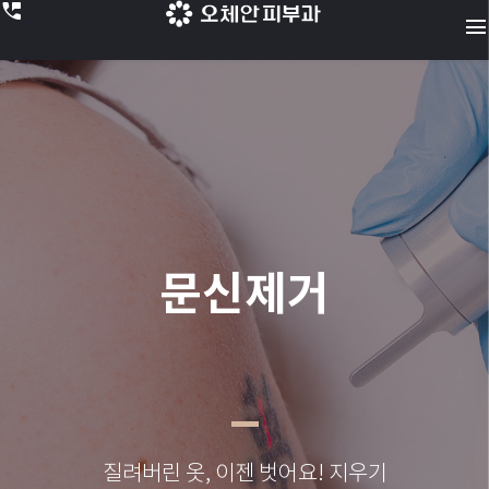
perm_phone_msg
menu
문신제거
질려버린 옷, 이젠 벗어요!
지우기