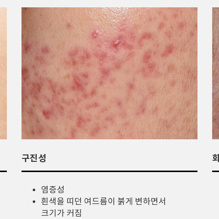
구진성
염증성
흰색을 띠던 여드름이 붉게 변하면서
크기가 커짐