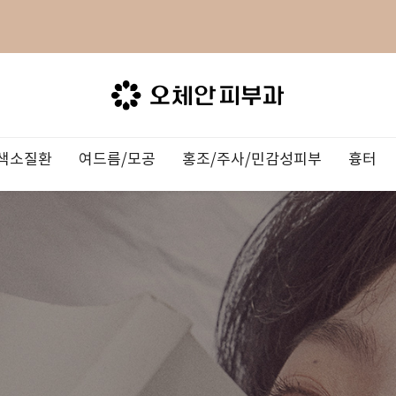
색소질환
여드름/모공
홍조/주사/민감성피부
흉터
료
X
/주근깨
러
눈
의료진 소개
울쎄라
검버섯
모공치료
영양주사(오체안테라피)
여드름흉터/자국
습진/화상/두드러기
벨라소닉
뉴스레터/칼럼
장비소개
3DEEP
밀크커피반
아토피
이온자임
서류발급안
TV
톡신
킨테라피
OZHEAN NEWS
쥬베룩
듀오하이드로젠
용카 케어