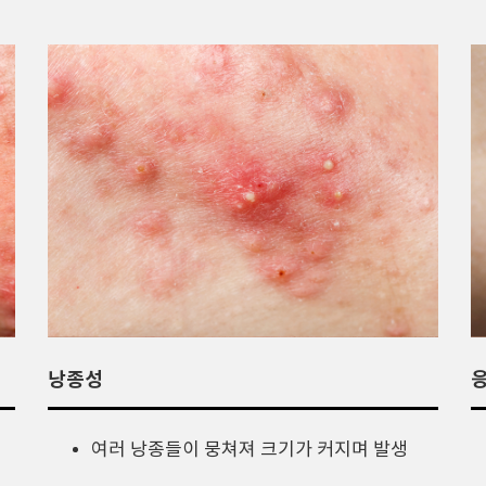
낭종성
여러 낭종들이 뭉쳐져 크기가 커지며 발생