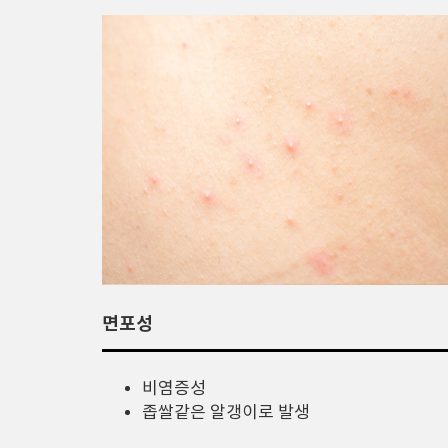
면포성
비염증성
좁쌀같은 알갱이로 발생