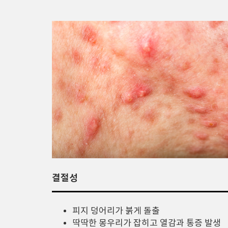
결절성
피지 덩어리가 붉게 돌출
딱딱한 몽우리가 잡히고 열감과 통증 발생