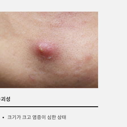
응괴성
크기가 크고 염증이 심한 상태