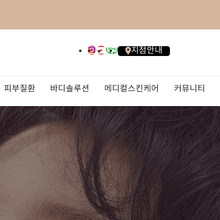
지점안내
피부질환
바디솔루션
메디컬스킨케어
커뮤니티
점
내
진료안내/오시는 길
올리지오X
오타모반/이토모반
대상포진
연예인필
비급여 비용안내