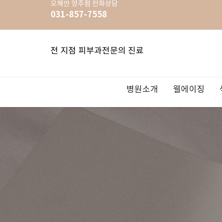
오체안
양주점
전화상담
031-857-7558
전 지점 피부과전문의 진료
병원소개
웰에이징
여드름치
OZHEAN: 오체안
리프팅FIT
색소 FIT
여드름 FIT
홍조치료/주사
흉터 FIT
백반증/건선
제모
우주인 토닝
이벤트
FIT 이란?
써마지FL
기미/잡티
리쥬란힐
큐어젯
사마귀/티
문신제거
LDM
공지사항
지점안내
슈링크리프팅
언스트레스필
OZHEAN 
보툴리눔 
DMS 스